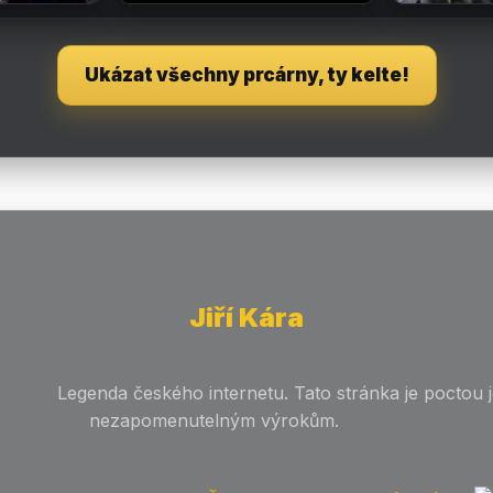
Ukázat všechny prcárny, ty kelte!
Jiří Kára
enda českého internetu. Tato stránka je poctou j
nezapomenutelným výrokům.