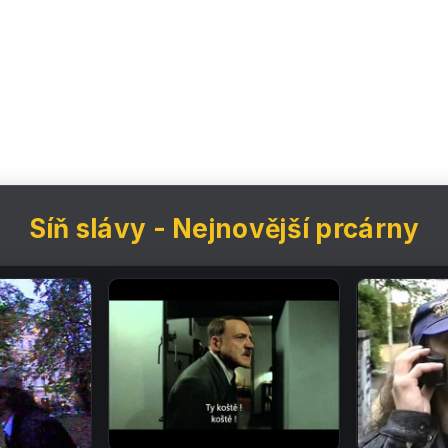
Síň slávy - Nejnovější prcárny