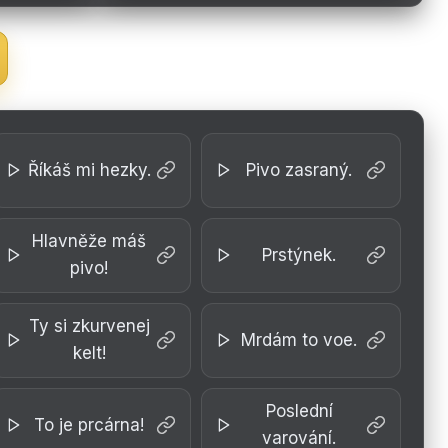
Říkáš mi hezky.
Pivo zasraný.
Hlavněže máš
Prstýnek.
pivo!
Ty si zkurvenej
Mrdám to voe.
kelt!
Poslední
To je prcárna!
varování.