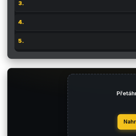
Přetáh
Nahr