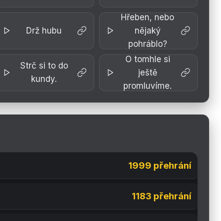
Hřeben, nebo
Drž hubu
nějaký
pohráblo?
O tomhle si
Strč si to do
ještě
kundy.
promluvíme.
1999 přehrání
1183 přehrání