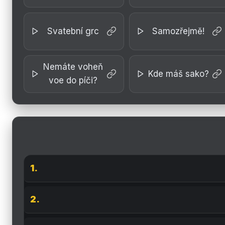
Svatební grc
Samozřejmě!
Nemáte voheň
Kde máš sako?
voe do píči?