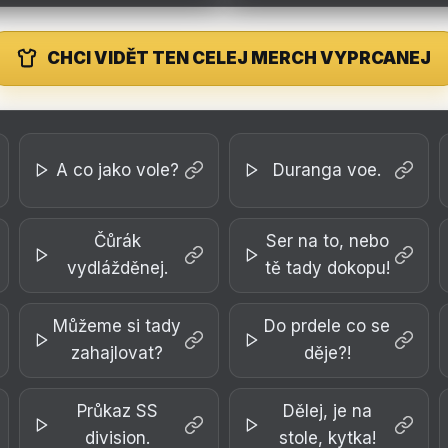
CHCI VIDĚT TEN CELEJ MERCH VYPRCANEJ
A co jako vole?
Duranga voe.
Čůrák
Ser na to, nebo
vydlážděnej.
tě tady dokopu!
Můžeme si tady
Do prdele co se
zahajlovat?
děje?!
Průkaz SS
Dělej, je na
division.
stole, kytka!