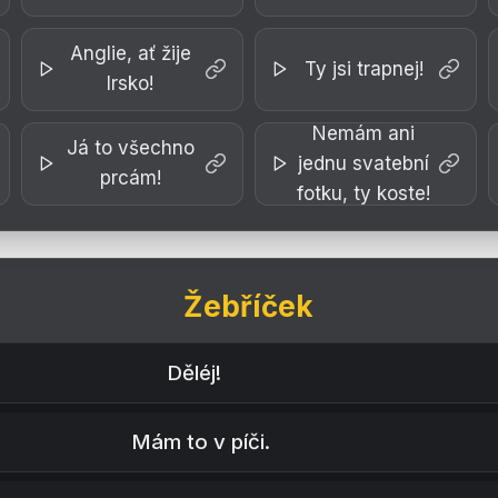
Anglie, ať žije
Ty jsi trapnej!
Irsko!
Nemám ani
Já to všechno
jednu svatební
prcám!
fotku, ty koste!
Žebříček
Děléj!
Mám to v píči.