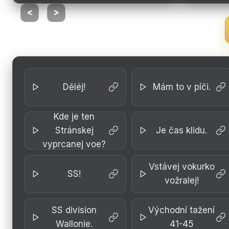
<
>
Děléj!
Mám to v píči.
Kde je ten
Stránskej
Je čas klidu.
vyprcanej voe?
Vstávej vokurko
SS!
vožralej!
SS division
Východní tažení
Wallonie.
41-45